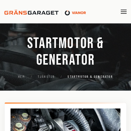
Skip to main content
Startmotor &
Generator
HEM
TJÄNSTER
STARTMOTOR & GENERATOR