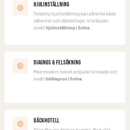
Hjulinställning
Felaktig hjulinställning kan påverka både
säkerhet och däckslitage. Vi erbjuder
exakt
hjulinställning i Solna
.
Diagnos & felsökning
Med modern teknik erbjuder vi snabb och
exakt
bildiagnos i Solna
.
Däckhotell
Slipp förvara däcken hemma. Med vårt