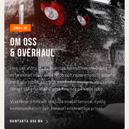
GGBIL.SE
OM OSS
& Overhaul
Hos oss möts du av kunniga mekaniker med lång
erfarenhet inom bilservice och reparation. Vi arbetar
med alla bilmärken och använder modern utrustning
för att säkerställa högsta kvalitet på varje jobb.
Vi strävar efter att erbjuda snabb service, tydlig
kommunikation och konkurrenskraftiga priser.
KONTAKTA OSS NU